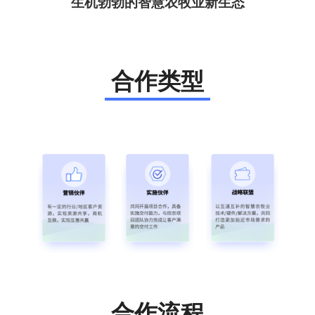
生机勃勃的智慧农牧业新生态
合作类型
合作流程