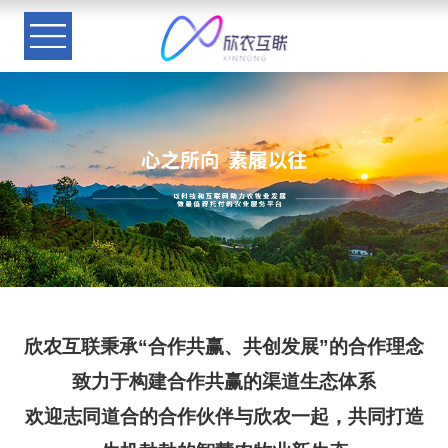
欣农互联秉承“合作共赢、共创发展”的合作理念
致力于构建合作共赢的渠道生态体系
欢迎志同道合的合作伙伴与欣农一起，共同打造