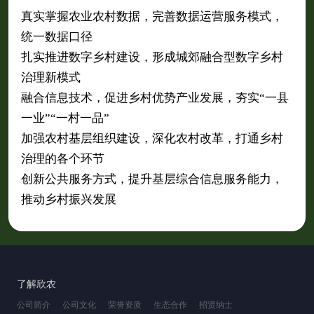
真实掌握农业农村数据，完善数据运营服务模式，
统一数据口径
扎实推进数字乡村建设，形成城郊融合型数字乡村
治理新模式
融合信息技术，促进乡村优势产业发展，夯实“一县
一业”“一村一品”
加强农村基层组织建设，深化农村改革，打通乡村
治理的各个环节
创新公共服务方式，提升基层综合信息服务能力，
推动乡村振兴发展
了解欣农
公司简介
公司文化
荣誉资质
生态合作
招贤纳士