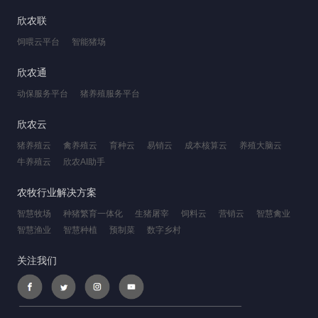
欣农联
饲喂云平台
智能猪场
欣农通
动保服务平台
猪养殖服务平台
欣农云
猪养殖云
禽养殖云
育种云
易销云
成本核算云
养殖大脑云
牛养殖云
欣农AI助手
农牧行业解决方案
智慧牧场
种猪繁育一体化
生猪屠宰
饲料云
营销云
智慧禽业
智慧渔业
智慧种植
预制菜
数字乡村
关注我们