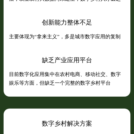
创新能力整体不足
主要体现为“拿来主义”，多是城市数字应用的复制
缺乏产业应用平台
目前数字化应用集中在农村电商、移动社交、数字
娱乐等方面，但缺乏一个完整的数字乡村平台
数字乡村解决方案