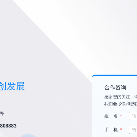
创发展
合作咨询
感谢您的关注，
我们会尽快和您
补
姓 名
*
8808883
手 机
*