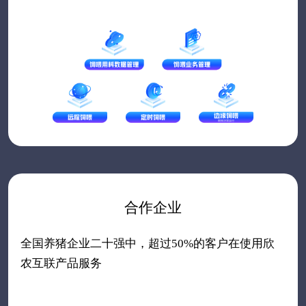
合作企业
全国养猪企业二十强中，超过50%的客户在使用欣
农互联产品服务