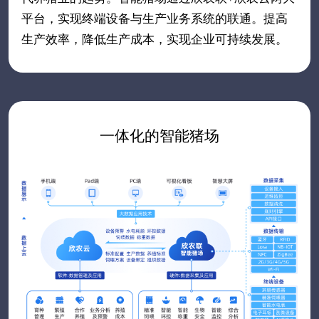
平台，实现终端设备与生产业务系统的联通。提高
生产效率，降低生产成本，实现企业可持续发展。
一体化的智能猪场