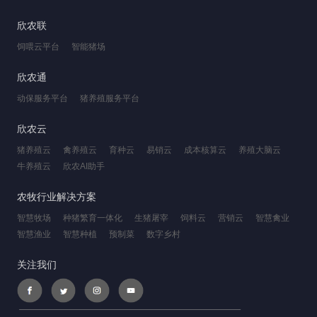
欣农联
饲喂云平台
智能猪场
欣农通
动保服务平台
猪养殖服务平台
欣农云
猪养殖云
禽养殖云
育种云
易销云
成本核算云
养殖大脑云
牛养殖云
欣农AI助手
农牧行业解决方案
智慧牧场
种猪繁育一体化
生猪屠宰
饲料云
营销云
智慧禽业
智慧渔业
智慧种植
预制菜
数字乡村
关注我们