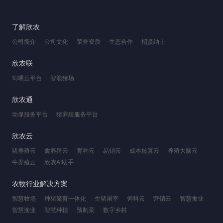
了解欣农
公司简介
公司文化
荣誉资质
生态合作
招贤纳士
欣农联
饲喂云平台
智能猪场
欣农通
动保服务平台
猪养殖服务平台
欣农云
猪养殖云
禽养殖云
育种云
易销云
成本核算云
养殖大脑云
牛养殖云
欣农AI助手
农牧行业解决方案
智慧牧场
种猪繁育一体化
生猪屠宰
饲料云
营销云
智慧禽业
智慧渔业
智慧种植
预制菜
数字乡村