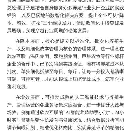
普遍面临成本高企、利润承压的发展难题。欣农互联生态
总经理潘子建结合自身服务众多养殖行业头部企业的实践
经验，以及已落地的数智化解决方案，提出企业可从“降
本、增效、扩收”三个维度发力，借助数智化手段突破发
展瓶颈，实现穿越行业周期的稳健发展。
在降本层面，核心是建立以标准化、批次化养殖生
产，以及精细化成本管理为核心的管理体系。这一理念在
欣农互联与温氏集团、双胞胎集团、巨星农牧等行业标杆
企业的合作中，已多次得到实践验证。唯有将养殖成本从
批次、单头细化拆解至每日、每斤，让每一分投入都清晰
可溯、可控可管，才能从根源上压缩无效成本，筑牢企业
盈利底线。
在增效层面，可推动成熟的人工智能技术与养殖生
产、管理运营的各业务场景深度融合，进一步提升人效与
场效。例如通过欣农互联的“AI智能养殖助手小欣”，24小
时实时监测生猪生长发育与健康状况，结合数据分析智能
调节饲喂计划，精准优化料肉比，实现养殖环节的精细化