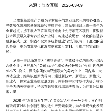
来源：欣农互联 | 2026-03-09
当农业新质生产力成为乡村振兴与农业现代化的核心引擎，
当数智化浪潮席卷传统畜牧养殖行业，温氏集团以上市十周年为
全新起点，携手欣农互联重磅打造禽业先行示范区项目，将数智
技术深度融入家禽养殖全产业链，构建起软硬智一体化的智慧养
殖新范式。这一实践不仅为传统养殖业转型升级写下了生动的温
氏答案，更为农业现代化发展探索出可复制、可推广的实践路
径。
从单一养鸡场发展为 “鸡猪并举”、营收破千亿的现代化综合
农牧企业，从经典的 “公司+农户” 模式迭代升级为 “公司+现代养
殖小区” 模式，温氏集团作为亚洲最大的养鸡企业、国内第二大
养猪企业，始终以创新为导向，通过新技术、新理念、新模式、
新业态，探索企业高效发展之路，并将数字化转型作为提升核心
竞争力的关键举措，持续在数智化领域深耕布局，为产业升级积
蓄力量。
2025 年“农业新质生产力” 首次写入中央一号文件，文件明
确强调要以科技创新引领先进生产要素集聚，为农业现代化发展
锚定了科技赋能的核心方向。恰逢上市十周年的重要节点，温氏