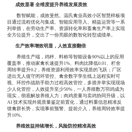
成效显著 全维度提升养殖发展质效
数智赋能，成效斐然。温氏禽业高效小区智慧样板项
目通过流程优化与集成、智能应用导入、精益运营等一系
列举措，在劳动生产率、资源转化率和畜禽生产率上实现
全方位提升，交出了一份亮眼的数智化转型成绩单。
生产效率增效明显，人效直接翻倍
养殖生产端，鸡秤、料称等智能设备90%以上的应用
覆盖率，推动家禽长速提升1%、料肉比降低0.01、栏舍
周转率提升0.2，养殖资源利用效率实现质的飞跃；厂区
进出无人值守闭环管控、禽舍数字孪生线上远程实时可
视、环控作战助手助力过程高效管控，多措并举实现现场
少人化管控，人效提升至少50%，一人养殖数万羽鸡成为
现实，彻底解放养殖人力；肉鸡质量与卖鸡协同升级，以
AI 技术实现外观质量鉴定前置化，通过料重信息精准反
馈禽群长势，实现事前预警、提前介入，养殖周转效率提
升10%。
养殖效益持续增长，风险防控精准高效