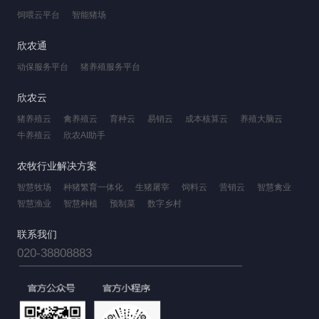
饲喂云平台
智能猪场
欣农通
动保服务平台
猪养殖服务平台
欣农云
猪养殖云
禽养殖云
育种云
易销云
成本核算云
养殖大脑云
牛养殖云
欣农AI助手
农牧行业解决方案
智慧牧场
种猪繁育一体化
生猪屠宰
饲料云
营销云
智慧禽业
智慧渔业
智慧种植
预制菜
数字乡村
联系我们
020-38808883