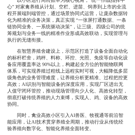
以小区运行周转效率为核心视角，“统一作战指挥中
心” 对家禽养殖从计划、空栏、进苗、饲养到上市的全流
程开展端到端管控，通过场景协同式运营，让庞杂数据转
化为精准的业务决策，真正实现 “一张屏打通数据、一条
链协同业务、一系统驱动决策”，让三级、四级公司的统
筹规划与业务一线的精准作业形成高效联动，实现管理与
执行的无缝衔接。
在智慧养殖舍建设上，示范区打造了设备全面自动化
的标杆栏舍，鸡秤、料称、环控、光照、免疫等自动化设
备应用覆盖率达
90%以上，构建起全方位的智能物联网
体系，可实现养殖过程线上远程实时可视，大幅降低多层
级角色的业务管理难度，让养殖分析更精准、过程把控更
高效；AI识别与智能设备的深度应用，实现厂区进出无
人值守闭环管控，推动现场管理向少人化、高效化转型，
彻底打破传统养殖的人力束缚，实现人、鸡、设备的高效
协同。
同时，禽业高效小区引入AI兽医、牧视通等前沿智
能应用，让AI技术贯穿养殖全周期，推动行业从传统经
验养殖向数字化、智能化养殖全面转变。